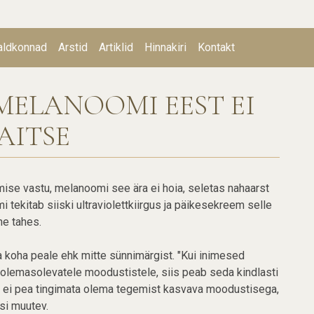
aldkonnad
Arstid
Artiklid
Hinnakiri
Kontakt
tion
MELANOOMI EEST EI
AITSE
ise vastu, melanoomi see ära ei hoia, seletas nahaarst
 tekitab siiski ultraviolettkiirgus ja päikesekreem selle
ne tahes.
 koha peale ehk mitte sünnimärgist. "Kui inimesed
 olemasolevatele moodustistele, siis peab seda kindlasti
ul ei pea tingimata olema tegemist kasvava moodustisega,
tsi muutev.