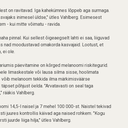
st on ravitavad. Iga kahekümnes lõppeb aga surmaga.
vajaks inimesel üldse," ütles Vahlberg. Esimesest
 - kui mitte võimatu - ravida.
 pinnal. Kui sellest õigeaegselt lahti ei saa, liiguvad
, kus nad moodustavad omakorda kasvajaid. Lootust, et
 ei ole.
laariumis päevitamine on kõrged melanoomi riskitegurid.
e limaskestale või lausa silma sisse, hoolimata
ale võib melanoom tekkida ilma märkimisväärse
id täpset põhjust öelda. "Arvatavasti on seal taga
" rääkis Vahlberg.
omi 14,5-l naisel ja 7 mehel 100 000-st. Naistel tekivad
sti juures kontrollis käivad aga naised rohkem. "Kogu
 juurde liiga hilja," ütles Vahlberg.