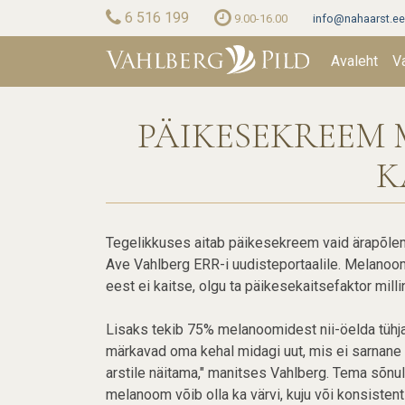
Skip
6 516 199
9.00-16.00
info@nahaarst.ee
to
Main
main
Avaleht
V
content
naviga
PÄIKESEKREEM 
K
Tegelikkuses aitab päikesekreem vaid ärapõlem
Ave Vahlberg ERR-i uudisteportaalile. Melanoomi
eest ei kaitse, olgu ta päikesekaitsefaktor milli
Lisaks tekib 75% melanoomidest nii-öelda tühja
märkavad oma kehal midagi uut, mis ei sarnane
arstile näitama," manitses Vahlberg. Tema sõn
melanoom võib olla ka värvi, kuju või konsisten