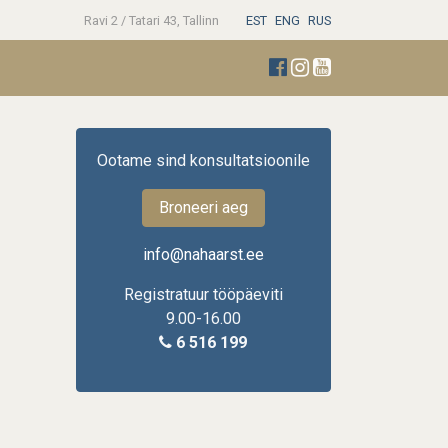
Ravi 2 / Tatari 43, Tallinn
EST
ENG
RUS
Ootame sind konsultatsioonile
Broneeri aeg
info@nahaarst.ee
Registratuur tööpäeviti
9.00-16.00
6 516 199