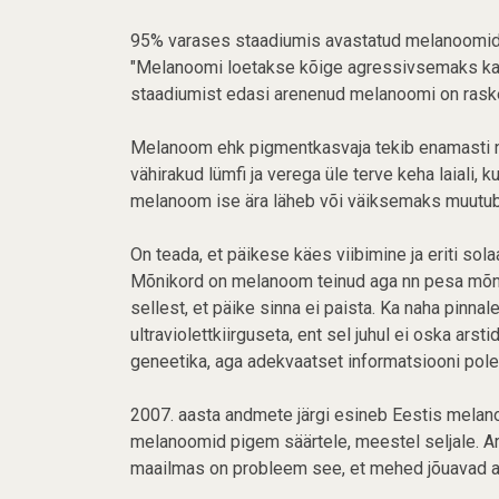
95% varases staadiumis avastatud melanoomide
"Melanoomi loetakse kõige agressivsemaks kas
staadiumist edasi arenenud melanoomi on raskem
Melanoom ehk pigmentkasvaja tekib enamasti naha
vähirakud lümfi ja verega üle terve keha laiali
melanoom ise ära läheb või väiksemaks muutub,
On teada, et päikese käes viibimine ja eriti so
Mõnikord on melanoom teinud aga nn pesa mõnel
sellest, et päike sinna ei paista. Ka naha pinn
ultraviolettkiirguseta, ent sel juhul ei oska arst
geneetika, aga adekvaatset informatsiooni pole,
2007. aasta andmete järgi esineb Eestis melano
melanoomid pigem säärtele, meestel seljale. Ar
maailmas on probleem see, et mehed jõuavad arsti