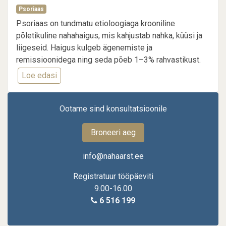
Psoriaas
Psoriaas on tundmatu etioloogiaga krooniline
põletikuline nahahaigus, mis kahjustab nahka, küüsi ja
liigeseid. Haigus kulgeb ägenemiste ja
remissioonidega ning seda põeb 1–3% rahvastikust.
Loe edasi
about
Psoriaasi
kui
Ootame sind konsultatsioonile
süsteemse
põletikulise
Broneeri aeg
haiguse
tähendus
info@nahaarst.ee
südame-
ja
Registratuur tööpäeviti
veresoonkonnahaiguste
9.00-16.00
patogeneesis
6 516 199