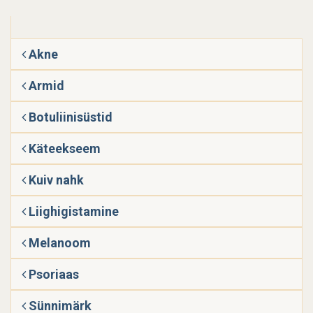
Akne
Armid
Botuliinisüstid
Käteekseem
Kuiv nahk
Liighigistamine
Melanoom
Psoriaas
Sünnimärk