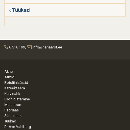
Tüükad
6 516 199,
info@nahaarst.ee
Akne
Armid
Botuliinisüstid
Käteekseem
Kuiv nahk
Liighigistamine
Melanoom
Psoriaas
Sünnimärk
Tüükad
Dr Ave Vahlberg