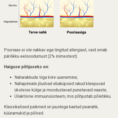
Psoriaas ei ole nakkav ega tingitud allergiast, vaid omab
pärilikku eelsoodumust (2% inimestest).
Haiguse põhjuseks on:
Naharakkude liiga kiire uuenemine;
Nahapinnale jõudvad ebaküpsed rakud kleepuvad
üksteise külge ja moodustavad punetavaid naaste;
Üliaktiivne immuunsüsteem, mis põhjustab põletikku.
Klassikalised paikmed on juustega kaetud peanahk,
küünarnukid ja põlved.