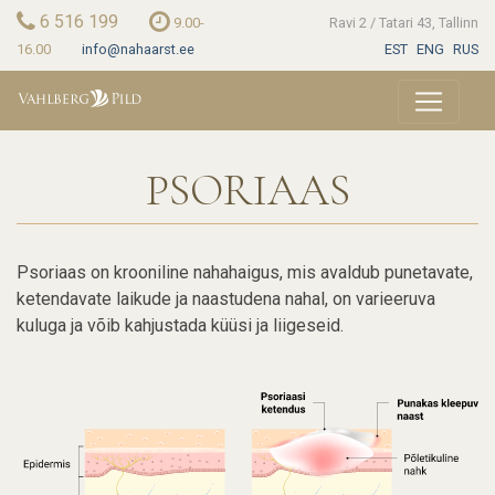
Skip
6 516 199
9.00-
Ravi 2 / Tatari 43, Tallinn
to
16.00
info@nahaarst.ee
EST
ENG
RUS
main
content
PSORIAAS
Psoriaas on krooniline nahahaigus, mis avaldub punetavate,
ketendavate laikude ja naastudena nahal, on varieeruva
kuluga ja võib kahjustada küüsi ja liigeseid.