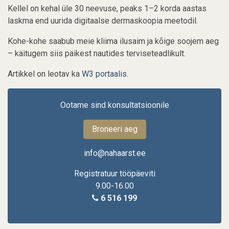
Kellel on kehal üle 30 neevuse, peaks 1–2 korda aastas
laskma end uurida digitaalse dermaskoopia meetodil.
Kohe-kohe saabub meie kliima ilusaim ja kõige soojem aeg
– käitugem siis päikest nautides terviseteadlikult.
Artikkel on leotav ka
W3 portaalis
.
Ootame sind konsultatsioonile
Broneeri aeg
info@nahaarst.ee
Registratuur tööpäeviti
9.00-16.00
6 516 199