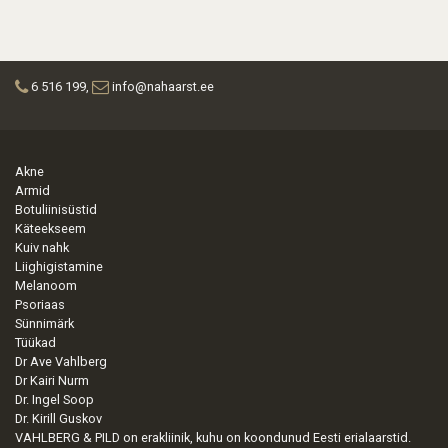
6 516 199,
info@nahaarst.ee
Akne
Armid
Botuliinisüstid
Käteekseem
Kuiv nahk
Liighigistamine
Melanoom
Psoriaas
Sünnimärk
Tüükad
Dr Ave Vahlberg
Dr Kairi Nurm
Dr. Ingel Soop
Dr. Kirill Guskov
VAHLBERG & PILD on erakliinik, kuhu on koondunud Eesti erialaarstid.