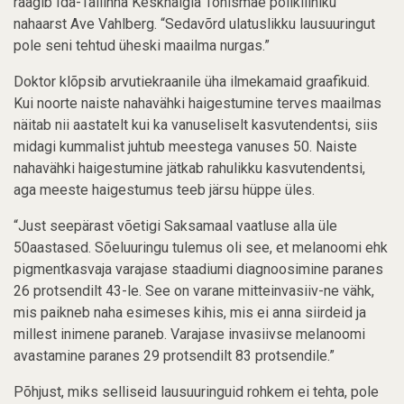
räägib Ida-Tallinna Keskhaigla Tõnismäe polikliiniku
nahaarst Ave Vahlberg. “Sedavõrd ulatuslikku lausuuringut
pole seni tehtud üheski maailma nurgas.”
Doktor klõpsib arvutiekraanile üha ilmekamaid graafikuid.
Kui noorte naiste nahavähki haigestumine terves maailmas
näitab nii aastatelt kui ka vanuseliselt kasvutendentsi, siis
midagi kummalist juhtub meestega vanuses 50. Naiste
nahavähki haigestumine jätkab rahulikku kasvutendentsi,
aga meeste haigestumus teeb järsu hüppe üles.
“Just seepärast võetigi Saksamaal vaatluse alla üle
50aastased. Sõeluuringu tulemus oli see, et melanoomi ehk
pigmentkasvaja varajase staadiumi diagnoosimine paranes
26 protsendilt 43-le. See on varane mitteinvasiiv-ne vähk,
mis paikneb naha esimeses kihis, mis ei anna siirdeid ja
millest inimene paraneb. Varajase invasiivse melanoomi
avastamine paranes 29 protsendilt 83 protsendile.”
Põhjust, miks selliseid lausuuringuid rohkem ei tehta, pole