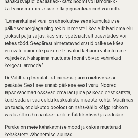
nahakasvajaid: basaalrakk-kartsinoomi või lamerakk-
kartsinoomi, mis võivad olla pigmenteerunud või mitte.
“Lamerakulisel vähil on absoluutne seos kumulatiivse
päikeseenergiaga ning tekib inimestel, kes viibivad oma elu
jooksul palju väljas, kas siis spetsiaalselt päevitades või
tehes tööd. Seepärast nimetatavad arstid päikese käes
viibivate inimeste päikesele avatud kehaosi vähistumise
väljadeks. Nahapinna muutuste foonil võivad vähirakud
kergesti areneda.”
Dr Vahlberg toonitab, et inimese parim riietusese on
peakate. Sest see annab päikese eest varju. Noored
lapsevanemad oskavad oma last juba päikese eest kaitsta,
kuid seda ei saa öelda keskealiste meeste kohta. Maailmas
on teada, et elukutse poolest on nahavähile kõige rohkem
vastuvõtlikud maantee-, eriti asfalditöölised ja aednikud.
Paraku on meie kehakatmise mood ja oskus muutunud
kehakatete vähenemise suunas.