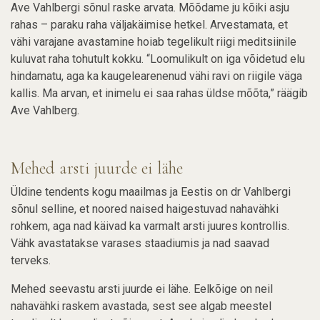
Ave Vahlbergi sõnul raske arvata. Mõõdame ju kõiki asju
rahas – paraku raha väljakäimise hetkel. Arvestamata, et
vähi varajane avastamine hoiab tegelikult riigi meditsiinile
kuluvat raha tohutult kokku. “Loomulikult on iga võidetud elu
hindamatu, aga ka kaugelearenenud vähi ravi on riigile väga
kallis. Ma arvan, et inimelu ei saa rahas üldse mõõta,” räägib
Ave Vahlberg.
Mehed arsti juurde ei lähe
Üldine tendents kogu maailmas ja Eestis on dr Vahlbergi
sõnul selline, et noored naised haigestuvad nahavähki
rohkem, aga nad käivad ka varmalt arsti juures kontrollis.
Vähk avastatakse varases staadiumis ja nad saavad
terveks.
Mehed seevastu arsti juurde ei lähe. Eelkõige on neil
nahavähki raskem avastada, sest see algab meestel