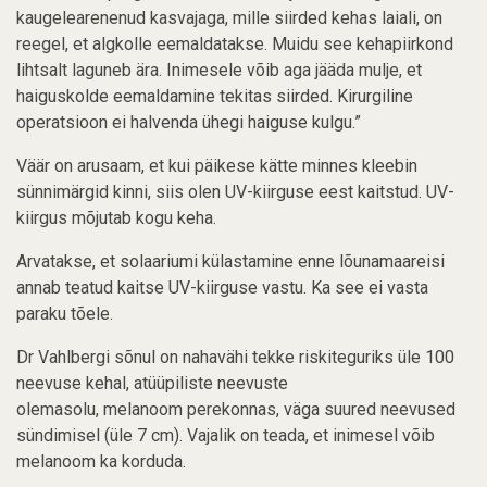
kaugelearenenud kasvajaga, mille siirded kehas laiali, on
reegel, et algkolle eemaldatakse. Muidu see kehapiirkond
lihtsalt laguneb ära. Inimesele võib aga jääda mulje, et
haiguskolde eemaldamine tekitas siirded. Kirurgiline
operatsioon ei halvenda ühegi haiguse kulgu.”
Väär on arusaam, et kui päikese kätte minnes kleebin
sünnimärgid kinni, siis olen UV-kiirguse eest kaitstud. UV-
kiirgus mõjutab kogu keha.
Arvatakse, et solaariumi külastamine enne lõunamaareisi
annab teatud kaitse UV-kiirguse vastu. Ka see ei vasta
paraku tõele.
Dr Vahlbergi sõnul on nahavähi tekke riskiteguriks üle 100
neevuse kehal, atüüpiliste neevuste
olemasolu, melanoom perekonnas, väga suured neevused
sündimisel (üle 7 cm). Vajalik on teada, et inimesel võib
melanoom ka korduda.