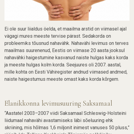
Ei ole suur liialdus öelda, et maailma arstid on viimasel ajal
vägagi mures meeste tervise pärast. Sedakorda on
probleemiks tõusnud nahavähk. Nahavähi levimus on terves
maailmas suurenenud, Eestis on viimase 20 aasta jooksul
nahavähki haigestumine kasvanud naiste hulgas kaks korda
ja meeste hulgas kolm korda. Seejuures oli 2007. aastal,
mille kohta on Eesti Vähiregister andnud viimased andmed,
naiste haigestumus meeste omast kaks korda kõrgem.
Elanikkonna levimusuuring Saksamaal
“Aastatel 2003–2007 viidi Saksamaal Schleswig-Holsteini
liidumaal nahavähi avastamiseks läbi sõeluuring ehk
skriining, mis hõlmas 1,6 miljonit inimest vanuses 50 pluss,”