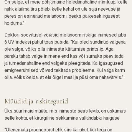
On selge, et meie põhjamaine heledanahaline inimtüüp, kelle
nahk alailma ära põleb, kelle kehal on üle saja neevuse ja
peres on esinenud melanoomi, peaks päikesekiirgusest
hoiduma.”
Doktori soovitusel võiksid melanoomiriskiga inimesed juba
6 UV-indeksi puhul toas püsida. “Kui oled sündinud valgena,
ole valge, võiks olla inimeste käitumise printsiip. Aga
paraku tahab valge inimene end kas või surnuks päevitada
ja tumedanahaline end valgeks pleegitada. Ka igasugused
emigreerumised võivad tekitada probleeme. Kui väga karm
olla, võiks öelda, et ela õigel maal ja püsi oma nahavärvis.”
Müüdid ja riskitegurid
Üks suurimaid müüte, mis inimeste seas levib, on uskumus
selle kohta, et kirurgiline sekkumine vallandabki haiguse.
“Olenemata prognoosist ehk siis ka juhul, kui tegu on