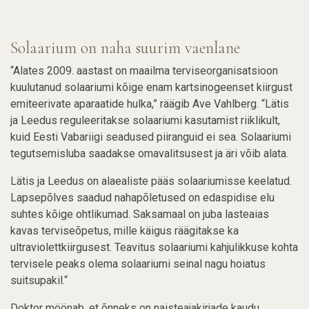
Solaarium on naha suurim vaenlane
“Alates 2009. aastast on maailma terviseorganisatsioon
kuulutanud solaariumi kõige enam kartsinogeenset kiirgust
emiteerivate aparaatide hulka,” räägib Ave Vahlberg. “Lätis
ja Leedus reguleeritakse solaariumi kasutamist riiklikult,
kuid Eesti Vabariigi seadused piiranguid ei sea. Solaariumi
tegutsemisluba saadakse omavalitsusest ja äri võib alata.
Lätis ja Leedus on alaealiste pääs solaariumisse keelatud.
Lapsepõlves saadud nahapõletused on edaspidise elu
suhtes kõige ohtlikumad. Saksamaal on juba lasteaias
kavas terviseõpetus, mille käigus räägitakse ka
ultraviolettkiirgusest. Teavitus solaariumi kahjulikkuse kohta
tervisele peaks olema solaariumi seinal nagu hoiatus
suitsupakil.“
Doktor möönab, et õnneks on naisteajakirjade kaudu