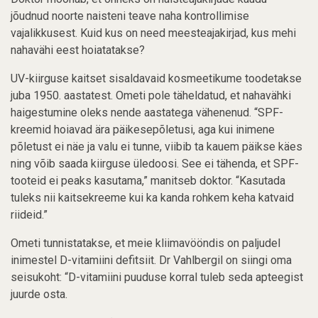
jõudnud noorte naisteni teave naha kontrollimise
vajalikkusest. Kuid kus on need meesteajakirjad, kus mehi
nahavähi eest hoiatatakse?
UV-kiirguse kaitset sisaldavaid kosmeetikume toodetakse
juba 1950. aastatest. Ometi pole täheldatud, et nahavähki
haigestumine oleks nende aastatega vähenenud. “SPF-
kreemid hoiavad ära päikesepõletusi, aga kui inimene
põletust ei näe ja valu ei tunne, viibib ta kauem päikse käes
ning võib saada kiirguse üledoosi. See ei tähenda, et SPF-
tooteid ei peaks kasutama,” manitseb doktor. “Kasutada
tuleks nii kaitsekreeme kui ka kanda rohkem keha katvaid
riideid.”
Ometi tunnistatakse, et meie kliimavööndis on paljudel
inimestel D-vitamiini defitsiit. Dr Vahlbergil on siingi oma
seisukoht: “D-vitamiini puuduse korral tuleb seda apteegist
juurde osta.