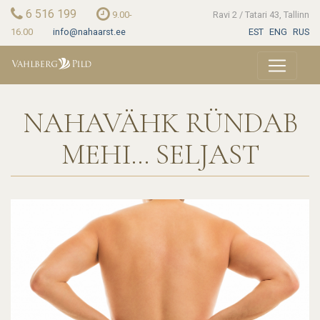
Skip
6 516 199
9.00-
Ravi 2 / Tatari 43, Tallinn
to
16.00
info@nahaarst.ee
EST
ENG
RUS
main
content
NAHAVÄHK RÜNDAB
MEHI... SELJAST