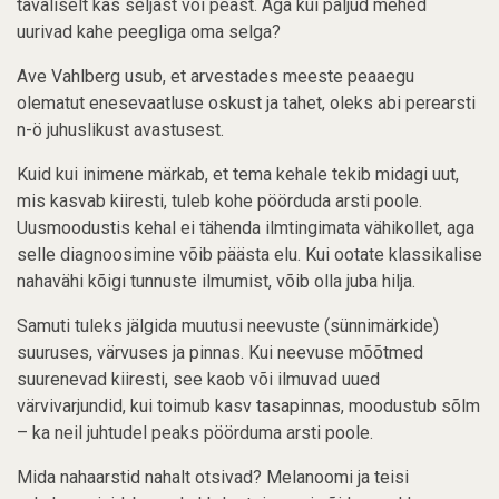
tavaliselt kas seljast või peast. Aga kui paljud mehed
uurivad kahe peegliga oma selga?
Ave Vahlberg usub, et arvestades meeste peaaegu
olematut enesevaatluse oskust ja tahet, oleks abi perearsti
n-ö juhuslikust avastusest.
Kuid kui inimene märkab, et tema kehale tekib midagi uut,
mis kasvab kiiresti, tuleb kohe pöörduda arsti poole.
Uusmoodustis kehal ei tähenda ilmtingimata vähikollet, aga
selle diagnoosimine võib päästa elu. Kui ootate klassikalise
nahavähi kõigi tunnuste ilmumist, võib olla juba hilja.
Samuti tuleks jälgida muutusi neevuste (sünnimärkide)
suuruses, värvuses ja pinnas. Kui neevuse mõõtmed
suurenevad kiiresti, see kaob või ilmuvad uued
värvivarjundid, kui toimub kasv tasapinnas, moodustub sõlm
– ka neil juhtudel peaks pöörduma arsti poole.
Mida nahaarstid nahalt otsivad? Melanoomi ja teisi