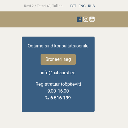
Ravi 2 / Tatari 43, Tallinn
EST
ENG
RUS
Ootame sind konsultatsioonile
Broneeri aeg
info@nahaarst.ee
Registratuur tööpäeviti
9.00-16.00
6 516 199