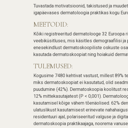
Tuvastada motivatsioonid, takistused ja muude
igapäevases dermatoloogia praktikas kogu Eur
MEETODID:
Kõiki registreeritud dermatolooge 32 Euroopa 
veebiküsitluses, mis käsitles demograafilisi ja
enesekindlust dermatoskoopiliste oskuste osa
kasutada dermatoskoopiat ning hoiakuid derma
TULEMUSED:
Kogusime 7480 kehtivat vastust, millest 89% 
miks dermatoskoopiat ei kasutatud, olid seadm
puudumine (42%). Dermatoskoopia koolitust resi
12% mittekasutajatest (P < 0,001). Dermatoloogi
kasutamisel kõige vähem tõenäolised. 62% der
ulatuslikust kasutamisest erinevate nahahaigu
residentuuri ajal, polariseeritud valguse ja d
dermatoskoopia praktikaajaga, noorema vanuse 