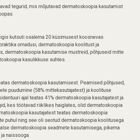
tavad tegurid, mis mõjutavad dermatoskoopia kasutamist
oopas.
riigis kutsuti osalema 20 küsimusest koosnevas
 praktika omadusi, dermatoskoopia koolitust ja
s, dermatoskoopia kasutamise mustreid, põhjuseid mitte
toskoopia kasulikkuse suhtes.
teatas dermatoskoopia kasutamisest. Peamised põhjused,
ete puudumine (58% mittekasutajatest) ja koolituse
dentuuri ajal teatas 41% dermatoskoopia kasutajatest ja
d, kes töötavad riiklikes haiglates, olid dermatoskoopia
matoskoopia kasutajatest teatas dermatoskoopia
ste puhul ning see oli seotud dermatoskoopia koolitusega
igitaalse dermatoskoopia seadmete kasutamisega, pikema
ja naissooga.