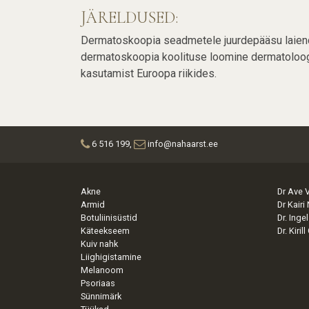
JÄRELDUSED:
Dermatoskoopia seadmetele juurdepääsu laiendam
dermatoskoopia koolituse loomine dermatoloogi
kasutamist Euroopa riikides.
6 516 199,
info@nahaarst.ee
Akne
Dr Ave 
Armid
Dr Kairi
Botuliinisüstid
Dr. Inge
Käteekseem
Dr. Kiri
Kuiv nahk
Liighigistamine
Melanoom
Psoriaas
Sünnimärk