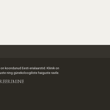
on koondunud Eesti erialaarstid. Kliinik on
ste ning günekoloogiliste haiguste ravile.
REERIMINE