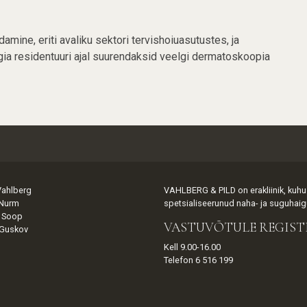
ine, eriti avaliku sektori tervishoiuasutustes, ja
a residentuuri ajal suurendaksid veelgi dermatoskoopia
Vahlberg
VAHLBERG & PILD on erakliinik, kuhu 
 Nurm
spetsialiseerunud naha- ja suguhaigu
l Soop
VASTUVÕTULE REGIST
ll Guskov
Kell 9.00-16.00
Telefon 6 516 199