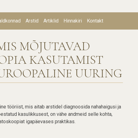
aldkonnad
Arstid
Artiklid
Hinnakiri
Kontakt
tion
 MIS MÕJUTAVAD
PIA KASUTAMIST
EUROOPALINE UURING
e tööriist, mis aitab arstidel diagnoosida nahahaigusi ja
õestatud kasulikkusest, on vähe andmeid selle kohta,
toskoopiat igapäevases praktikas.