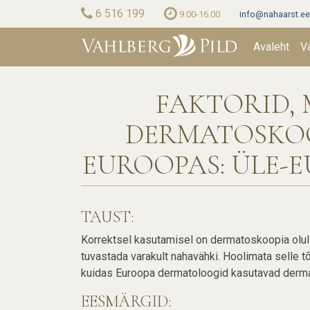
Skip
6 516 199
9.00-16.00
info@nahaarst.ee
to
Main
main
Avaleht
V
content
naviga
FAKTORID,
DERMATOSKOO
EUROOPAS: ÜLE-
TAUST:
Korrektsel kasutamisel on dermatoskoopia olulin
tuvastada varakult nahavähki. Hoolimata selle t
kuidas Euroopa dermatoloogid kasutavad derma
EESMÄRGID: